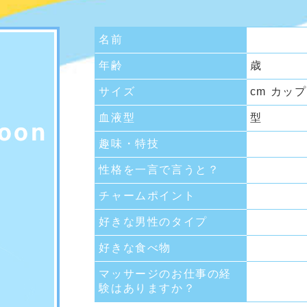
名前
年齢
歳
サイズ
cm カップ
血液型
型
趣味・特技
性格を一言で言うと？
チャームポイント
好きな男性のタイプ
好きな食べ物
マッサージのお仕事の経
験はありますか？