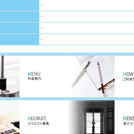
-
-
-
-