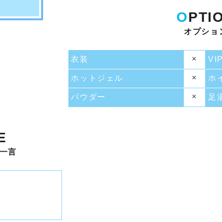
O
PTI
オプショ
×
衣装
VI
×
ホットジェル
ホ
×
パウダー
足
E
一言